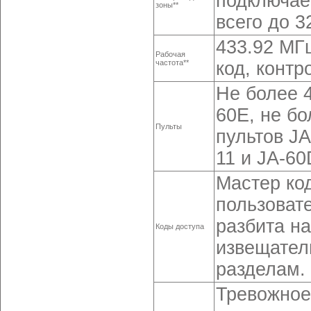
подключае
зоны**
всего до 3
433.92 МГ
Рабочая
частота**
код, контр
Не более 
60E, не б
Пульты
пультов JA
11 и JA-60
Мастер код
пользоват
разбита на
Коды доступа
извещател
разделам.
Тревожное 