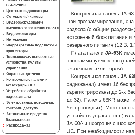
Объективы
::
Цветные видеокамеры
Контрольная панель JA-63 
::
Сетевые (ip) камеры
При программировании, она
::
Видеооборудование
высокого разрешения HD-SDI
раздела (с общим разделом)
::
Видеомониторы
встроенный блок питания и 
::
Интеркомы
резервного питания (12 В, 1,
::
Инфракрасные подсветки и
прожекторы
Плата панели
JA-63K
имее
::
Термокожухи, поворотные
программируемых зон (шле
устройства, пульты
оконечным резистором).
управления
::
Охранные датчики
Контрольная панель
JA-6
::
Контрольные панели и
радиоканал) имеет 16 беспр
аксессуары ОПС
::
Устройства обработки
зарегистрированы до 2-х бе
видеосигнала
до 32). Панель 63KR может и
::
Электрозамки, доводчики,
беспроводных). Может испо
контроль доступа
::
Автономные средства
устройств управления (пуль
безопасности
JA-60A и неограниченное к
::
Распродажа!
UC. При необходимости нал