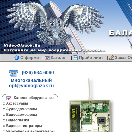
О фирме
|
Каталог
|
Прайс-лист
|
Заказ On
(926) 934-6060
многоканальный
opt@videoglazok.ru
Каталог оборудования
::
Аксессуары
::
Аудиодомофоны
::
Видеодомофоны
::
Видеоглазки
::
Видеорегистраторы
::
Черно-белые видеокамеры.