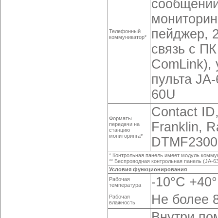
сообщений
мониторин
пейджер, 
Телефонный
коммуникатор*
связь с П
ComLink),
пульта JA
60U
Contact ID
Форматы
Franklin, R
передачи на
станцию
мониторинга*
DTMF2300,
* Контрольная панель имеет модуль комму
** Беспроводная контрольная панель (JA-6
Условия функционирования
-10°C +40°
Рабочая
температура
Не более 
Рабочая
влажность
Внутри пом