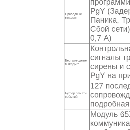
программи
PgY (Заде
Проводные
выходы
Паника, Тр
Сбой сети)
0,7 А)
Контрольн
сигналы т
Беспроводные
выходы**
сирены и 
PgY на пр
127 после
сопровожд
Буфер памяти
событий
подробная
Модуль 65
коммуника