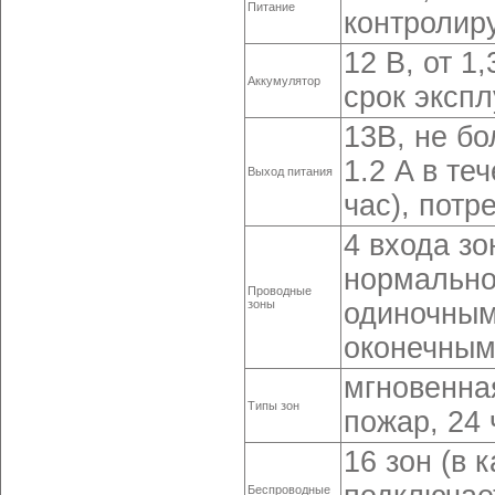
Питание
контролиру
12 В, от 1
Аккумулятор
срок экспл
13В, не бо
1.2 A в те
Выход питания
час), потр
4 входа з
нормально
Проводные
зоны
одиночным
оконечным
мгновенная
Типы зон
пожар, 24 
16 зон (в 
Беспроводные