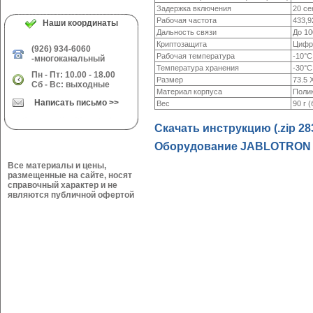
Задержка включения
20 се
Рабочая частота
433,
Наши координаты
Дальность связи
До 10
Криптозащита
Цифро
(926) 934-6060
Рабочая температура
-10°C
-многоканальный
Температура хранения
-30°C
Пн - Пт: 10.00 - 18.00
Размер
73.5 
Сб - Вс: выходные
Материал корпуса
Полик
Написать письмо >>
Вес
90 г 
Скачать инструкцию (.zip 28
Оборудование JABLOTRON (.
Все материалы и цены,
размещенные на сайте, носят
справочный характер и не
являются публичной офертой