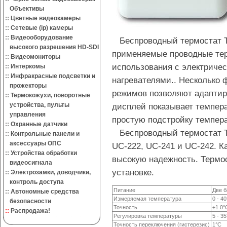
Объективы
::
Цветные видеокамеры
::
Сетевые (ip) камеры
::
Видеооборудование
Беспроводный термостат T
высокого разрешения HD-SDI
применяемые проводные тер
::
Видеомониторы
использования с электриче
::
Интеркомы
::
Инфракрасные подсветки и
нагревателями.. Несколько 
прожекторы
режимов позволяют адаптиро
::
Термокожухи, поворотные
устройства, пульты
дисплей показывает темпер
управления
простую подстройку темпер
::
Охранные датчики
Беспроводный термостат T
::
Контрольные панели и
аксессуары ОПС
UC-222, UC-241 и UC-242. К
::
Устройства обработки
высокую надежность. Термос
видеосигнала
установке.
::
Электрозамки, доводчики,
контроль доступа
Питание
Две б
::
Автономные средства
Измеряемая температура
0 - 4
безопасности
Точность
±1.0°
::
Распродажа!
Регулировка температуры
5 - 3
Точность переключения (гистерезис)
1°C