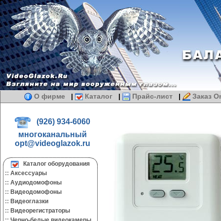
О фирме
|
Каталог
|
Прайс-лист
|
Заказ On
(926) 934-6060
многоканальный
opt@videoglazok.ru
Каталог оборудования
::
Аксессуары
::
Аудиодомофоны
::
Видеодомофоны
::
Видеоглазки
::
Видеорегистраторы
::
Черно-белые видеокамеры.