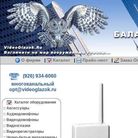
О фирме
|
Каталог
|
Прайс-лист
|
Заказ On
(926) 934-6060
многоканальный
opt@videoglazok.ru
Каталог оборудования
::
Аксессуары
::
Аудиодомофоны
::
Видеодомофоны
::
Видеоглазки
::
Видеорегистраторы
::
Черно-белые видеокамеры.