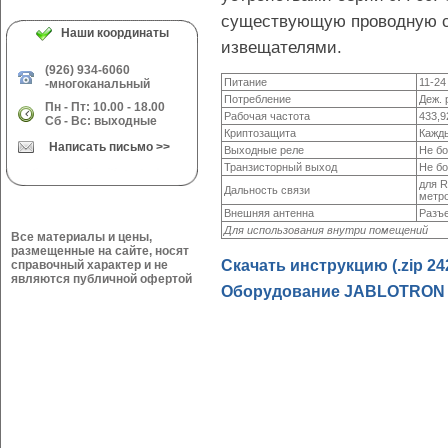
существующую проводную 
Наши координаты
извещателями.
(926) 934-6060
Питание
11-24
-многоканальный
Потребление
Деж. 
Пн - Пт: 10.00 - 18.00
Рабочая частота
433,9
Сб - Вс: выходные
Криптозащита
Кажд
Написать письмо >>
Выходные реле
Не бо
Транзисторный выход
Не бо
для R
Дальность связи
метр
Внешняя антенна
Разъ
Для использования внутри помещений
Все материалы и цены,
размещенные на сайте, носят
Скачать инструкцию (.zip 24
справочный характер и не
являются публичной офертой
Оборудование JABLOTRON (.