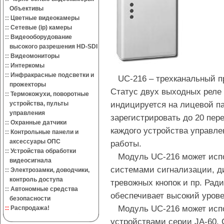
Объективы
::
Цветные видеокамеры
::
Сетевые (ip) камеры
::
Видеооборудование
высокого разрешения HD-SDI
::
Видеомониторы
::
Интеркомы
::
Инфракрасные подсветки и
UC-216 – трехканальный пр
прожекторы
Статус двух выходных реле 
::
Термокожухи, поворотные
индицируется на лицевой п
устройства, пульты
управления
зарегистрировать до 20 пер
::
Охранные датчики
каждого устройства управле
::
Контрольные панели и
аксессуары ОПС
работы.
::
Устройства обработки
Модуль UC-216 может испо
видеосигнала
системами сигнализации, ди
::
Электрозамки, доводчики,
контроль доступа
тревожных кнопок и пр. Ра
::
Автономные средства
обеспечивает высокий урове
безопасности
Модуль UC-216 может испо
::
Распродажа!
устройствами серии JA-60.