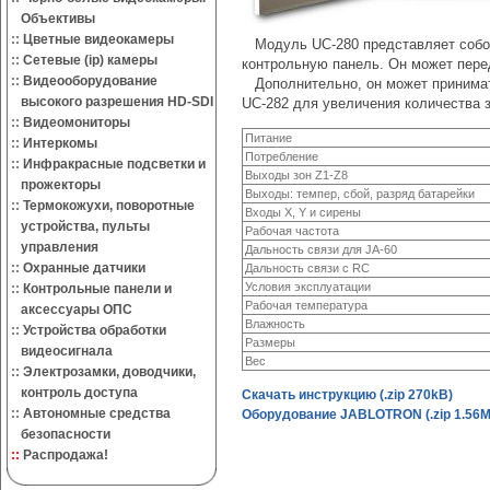
Объективы
::
Цветные видеокамеры
Модуль UC-280 представляет собой
::
Сетевые (ip) камеры
контрольную панель. Он может перед
::
Видеооборудование
Дополнительно, он может принимать
высокого разрешения HD-SDI
UC-282 для увеличения количества з
::
Видеомониторы
Питание
::
Интеркомы
Потребление
::
Инфракрасные подсветки и
Выходы зон Z1-Z8
прожекторы
Выходы: темпер, сбой, разряд батарейки
::
Термокожухи, поворотные
Входы X, Y и сирены
устройства, пульты
Рабочая частота
управления
Дальность связи для JA-60
::
Охранные датчики
Дальность связи с RC
Условия эксплуатации
::
Контрольные панели и
Рабочая температура
аксессуары ОПС
Влажность
::
Устройства обработки
Размеры
видеосигнала
Вес
::
Электрозамки, доводчики,
контроль доступа
Скачать инструкцию (.zip 270kB)
::
Автономные средства
Оборудование JABLOTRON (.zip 1.56
безопасности
::
Распродажа!