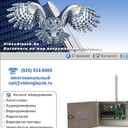
О фирме
|
Каталог
|
(926) 934-6060
многоканальный
opt@videoglazok.ru
Каталог оборудования
::
Аксессуары
::
Аудиодомофоны
::
Видеодомофоны
::
Видеоглазки
::
Видеорегистраторы
::
Черно-белые видеокамеры.