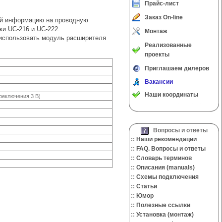
Прайс-лист
Заказ On-line
ий информацию на проводную
ки UC-216 и UC-222.
Монтаж
 использовать модуль расширителя
Реализованные
проекты
Приглашаем дилеров
Вакансии
Наши координаты
реключения 3 В)
Вопросы и ответы
::
Наши рекомендации
::
FAQ. Вопросы и ответы
::
Словарь терминов
::
Описания (manuals)
::
Cхемы подключения
::
Cтатьи
::
Юмор
::
Полезные ссылки
::
Установка (монтаж)