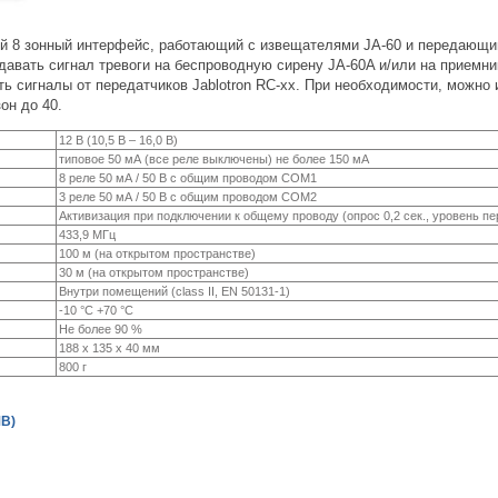
 8 зонный интерфейс, работающий с извещателями JA-60 и передающ
авать сигнал тревоги на беспроводную сирену JA-60A и/или на приемни
 сигналы от передатчиков Jablotron RC-xx. При необходимости, можно
он до 40.
12 В (10,5 В – 16,0 В)
типовое 50 мА (все реле выключены) не более 150 мА
8 реле 50 мА / 50 В с общим проводом COM1
3 реле 50 мА / 50 В с общим проводом COM2
Активизация при подключении к общему проводу (опрос 0,2 сек., уровень пе
433,9 МГц
100 м (на открытом пространстве)
30 м (на открытом пространстве)
Внутри помещений (class II, EN 50131-1)
-10 °C +70 °C
Не более 90 %
188 x 135 x 40 мм
800 г
MB)