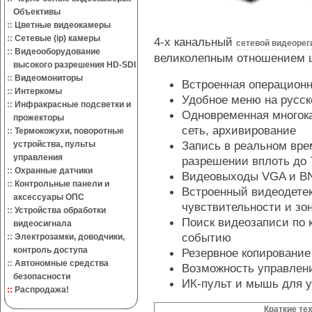
Объективы
::
Цветные видеокамеры
::
Сетевые (ip) камеры
4-х канальный
сетевой видеорег
::
Видеооборудование
великолепным отношением ц
высокого разрешения HD-SDI
::
Видеомониторы
Встроенная операцион
::
Интеркомы
Удобное меню на русск
::
Инфракрасные подсветки и
Одновременная многока
прожекторы
сеть, архивирование
::
Термокожухи, поворотные
Запись в реальном вре
устройства, пульты
управления
разрешении вплоть до 
::
Охранные датчики
Видеовыходы VGA и BN
::
Контрольные панели и
Встроенный видеодетек
аксессуары ОПС
чувствительности и зо
::
Устройства обработки
Поиск видеозаписи по 
видеосигнала
событию
::
Электрозамки, доводчики,
контроль доступа
Резервное копирование
::
Автономные средства
Возможность управлен
безопасности
ИК-пульт и мышь для у
::
Распродажа!
Краткие те