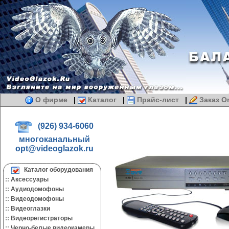
О фирме
|
Каталог
|
Прайс-лист
|
Заказ On
(926) 934-6060
многоканальный
opt@videoglazok.ru
Каталог оборудования
::
Аксессуары
::
Аудиодомофоны
::
Видеодомофоны
::
Видеоглазки
::
Видеорегистраторы
::
Черно-белые видеокамеры.