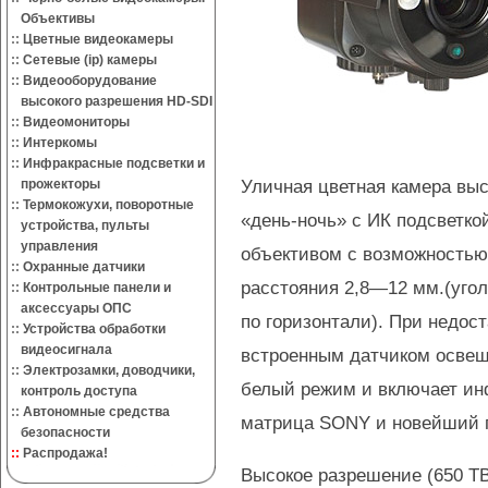
Объективы
::
Цветные видеокамеры
::
Сетевые (ip) камеры
::
Видеооборудование
высокого разрешения HD-SDI
::
Видеомониторы
::
Интеркомы
::
Инфракрасные подсветки и
Уличная цветная камера вы
прожекторы
::
Термокожухи, поворотные
«день-ночь» с ИК подсветк
устройства, пульты
управления
объективом с возможностью
::
Охранные датчики
расстояния
2,8—12 мм.(угол
::
Контрольные панели и
аксессуары ОПС
по горизонтали). При недост
::
Устройства обработки
видеосигнала
встроенным датчиком освеще
::
Электрозамки, доводчики,
белый режим и включает ин
контроль доступа
::
Автономные средства
матрица SONY и новейший 
безопасности
::
Распродажа!
Высокое разрешение (650 ТВ