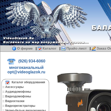
О фирме
|
Каталог
|
Прайс-лист
|
Заказ On
(926) 934-6060
многоканальный
opt@videoglazok.ru
Каталог оборудования
::
Аксессуары
::
Аудиодомофоны
::
Видеодомофоны
::
Видеоглазки
::
Видеорегистраторы
::
Черно-белые видеокамеры.