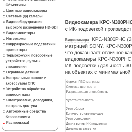
Объективы
::
Цветные видеокамеры
::
Сетевые (ip) камеры
Видеокамера KPC-N300PHC 
::
Видеооборудование
высокого разрешения HD-SDI
с ИК-подсветкой
производст
::
Видеомониторы
KPC-N300PHC (3.6
::
Интеркомы
Видеокамера
::
Инфракрасные подсветки и
матрицей SONY. KPC-N300PH
прожекторы
что доказывает отличное ка
::
Термокожухи, поворотные
видеокамеры KPC-N300PHC (
устройства, пульты
ИК-подсветки
(дальность 30 
управления
на объектах с минимальной
::
Охранные датчики
::
Контрольные панели и
Формат ПЗС-матрицы
аксессуары ОПС
Система цветности
::
Устройства обработки
Разрешающая способность
видеосигнала
::
Электрозамки, доводчики,
Чувствительность
контроль доступа
Угол обзора
::
Автономные средства
Количество светодиодов
безопасности
Угол освещения
::
Распродажа!
Длина волны ИК подсветки
Дальность засветки