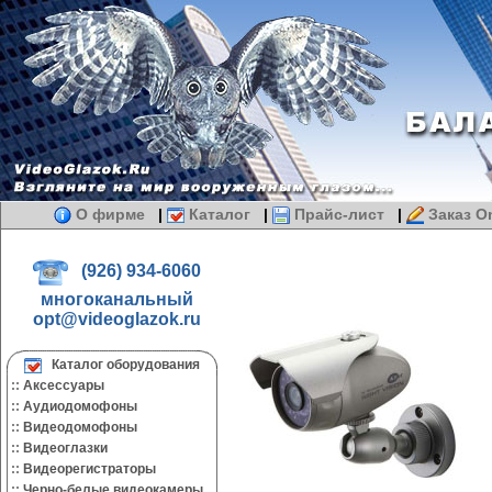
О фирме
|
Каталог
|
Прайс-лист
|
Заказ On
(926) 934-6060
многоканальный
opt@videoglazok.ru
Каталог оборудования
::
Аксессуары
::
Аудиодомофоны
::
Видеодомофоны
::
Видеоглазки
::
Видеорегистраторы
::
Черно-белые видеокамеры.