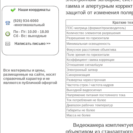
гамма и апертурным коррек
Наши координаты
защитой от изменения поля
(926) 934-6060
Краткие те
-многоканальный
ПЗС-матрица (формат/производитель)
Пн - Пт: 10.00 - 18.00
Количество элементов разрешения
Сб - Вс: выходные
Разрешение по горизонтали
Написать письмо >>
Минимальная освещенность
Фокусное расстояние объектива
Поле зрения по горизонтали
Коэффициент гамма коррекции
Отношение сигнал/шум
Электронный затвор
Все материалы и цены,
размещенные на сайте, носят
Синхронизация
справочный характер и не
Развертка чересстрочная
являются публичной офертой
Частота строк / частота кадров
Выходной видеосигнал
Напряжение питания постоянного тока
Ток потребления не более
Диапазон рабочих температур
Габариты не более
Масса не более
Видеокамера комплектует
объективом из стандартного