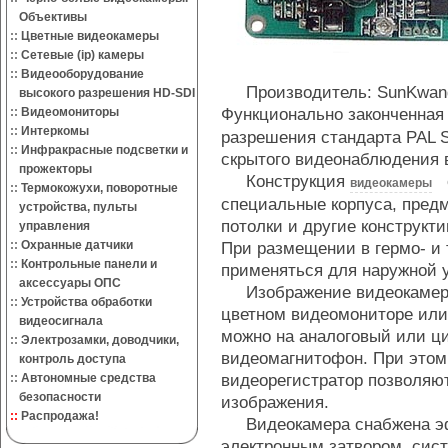
Объективы
::
Цветные видеокамеры
::
Сетевые (ip) камеры
::
Видеооборудование
Производитель: SunKwang E
высокого разрешения HD-SDI
Функционально законченна
::
Видеомониторы
::
Интеркомы
разрешения стандарта PAL S
::
Инфракрасные подсветки и
скрытого видеонаблюдения 
прожекторы
Конструкция
о
видеокамеры
::
Термокожухи, поворотные
специальные корпуса, предм
устройства, пульты
потолки и другие конструкт
управления
::
Охранные датчики
При размещении в гермо- и
::
Контрольные панели и
применяться для наружной у
аксессуары ОПС
Изображение видеокамеры
::
Устройства обработки
цветном видеомониторе или
видеосигнала
можно на аналоговый или ц
::
Электрозамки, доводчики,
видеомагнитофон. При этом
контроль доступа
видеорегистратор позволяю
::
Автономные средства
безопасности
изображения.
::
Распродажа!
Видеокамера снабжена эф
электронным затвором, сист