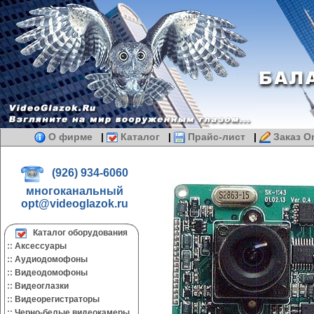
О фирме
|
Каталог
|
Прайс-лист
|
Заказ On
(926) 934-6060
многоканальный
opt@videoglazok.ru
Каталог оборудования
::
Аксессуары
::
Аудиодомофоны
::
Видеодомофоны
::
Видеоглазки
::
Видеорегистраторы
::
Черно-белые видеокамеры.