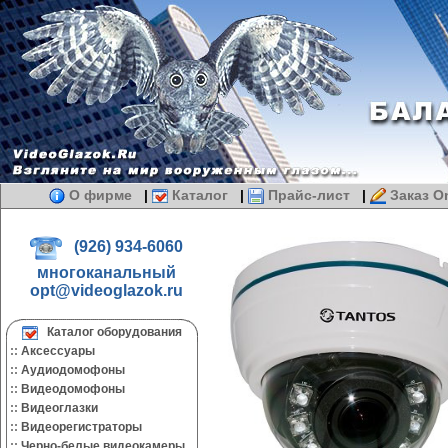
О фирме
|
Каталог
|
Прайс-лист
|
Заказ On
(926) 934-6060
многоканальный
opt@videoglazok.ru
Каталог оборудования
::
Аксессуары
::
Аудиодомофоны
::
Видеодомофоны
::
Видеоглазки
::
Видеорегистраторы
::
Черно-белые видеокамеры.