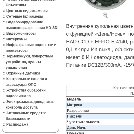
Объективы
::
Цветные видеокамеры
::
Сетевые (ip) камеры
::
Видеооборудование
Внутренняя купольная цвет
высокого разрешения HD-SDI
с функцией «День/Ночь» по
::
Видеомониторы
::
Интеркомы
HAD CCD + EFFIO-E 4140, р
::
Инфракрасные подсветки и
0,1 лк при ИК выкл., объекти
прожекторы
::
Термокожухи, поворотные
имеет 8 ИК светодиода, дал
устройства, пульты
Питание DC12В/300mA, -15°С 
управления
::
Охранные датчики
::
Контрольные панели и
аксессуары ОПС
Краткие те
::
Устройства обработки
П
видеосигнала
Модель
::
Электрозамки, доводчики,
Матрица
контроль доступа
Разрешение
::
Автономные средства
Пиксели
безопасности
Чувствительность
::
Распродажа!
День-Ночь
Объектив