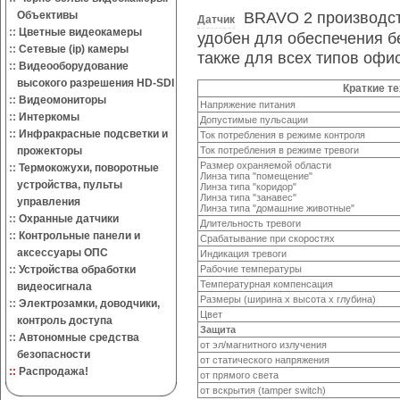
Объективы
BRAVO 2 производст
Датчик
::
Цветные видеокамеры
удобен для обеспечения б
::
Сетевые (ip) камеры
также для всех типов офи
::
Видеооборудование
высокого разрешения HD-SDI
Краткие т
::
Видеомониторы
Напряжение питания
::
Интеркомы
Допустимые пульсации
::
Инфракрасные подсветки и
Ток потребления в режиме контроля
прожекторы
Ток потребления в режиме тревоги
Размер охраняемой области
::
Термокожухи, поворотные
Линза типа "помещение"
устройства, пульты
Линза типа "коридор"
Линза типа "занавес"
управления
Линза типа "домашние животные"
::
Охранные датчики
Длительность тревоги
::
Контрольные панели и
Срабатывание при скоростях
аксессуары ОПС
Индикация тревоги
::
Устройства обработки
Рабочие температуры
Температурная компенсация
видеосигнала
Размеры (ширина x высота x глубина)
::
Электрозамки, доводчики,
Цвет
контроль доступа
Защита
::
Автономные средства
от эл/магнитного излучения
безопасности
от статического напряжения
::
Распродажа!
от прямого света
от вскрытия (tamper switch)