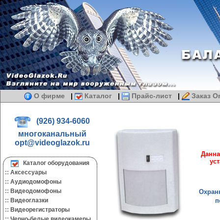
О фирме
|
Каталог
|
Прайс-лист
|
Заказ On
(926) 934-6060
многоканальный
opt@videoglazok.ru
Данна
ус
Каталог оборудования
::
Аксессуары
::
Аудиодомофоны
::
Видеодомофоны
Охранн
п
::
Видеоглазки
::
Видеорегистраторы
::
Черно-белые видеокамеры.