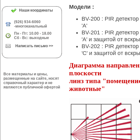
Модели :
Наши координаты
BV-200 : PIR детекто
(926) 934-6060
'A'
-многоканальный
BV-201 : PIR детекто
Пн - Пт: 10.00 - 18.00
Сб - Вс: выходные
'A' и защитой от вскр
BV-202 : PIR детекто
Написать письмо >>
'С' и защитой от вскр
Диаграмма направлен
плоскости
Все материалы и цены,
размещенные на сайте, носят
линз типа "помещени
справочный характер и не
являются публичной офертой
животные"