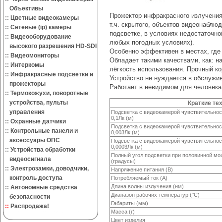
Объективы
Прожектор инфракрасного излучения
::
Цветные видеокамеры
т.ч. скрытого, объектов видеонаблю
::
Сетевые (ip) камеры
подсветке, в условиях недостаточно
::
Видеооборудование
любых погодных условиях).
высокого разрешения HD-SDI
Особенно эффективен в местах, где 
::
Видеомониторы
Обладает такими качествами, как: н
::
Интеркомы
лёгкость использования. Прочный ко
::
Инфракрасные подсветки и
Устройство не нуждается в обслужи
прожекторы
Работает в невидимом для человека 
::
Термокожухи, поворотные
устройства, пульты
Краткие те
управления
Подсветка с видеокамерой чувствительно
0,1Лк (м)
::
Охранные датчики
Подсветка с видеокамерой чувствительно
::
Контрольные панели и
0,003Лк (м)
аксессуары ОПС
Подсветка с видеокамерой чувствительно
0,0003Лк (м)
::
Устройства обработки
Полный угол подсветки при половинной м
видеосигнала
(градусы)
::
Электрозамки, доводчики,
Напряжение питания (В)
контроль доступа
Потребляемый ток (А)
Длина волны излучения (нм)
::
Автономные средства
Диапазон рабочих температур (°С)
безопасности
Габариты (мм)
::
Распродажа!
Масса (г)
Цвет изделия