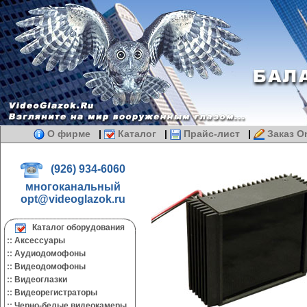
О фирме
|
Каталог
|
Прайс-лист
|
Заказ On
(926) 934-6060
многоканальный
opt@videoglazok.ru
Каталог оборудования
::
Аксессуары
::
Аудиодомофоны
::
Видеодомофоны
::
Видеоглазки
::
Видеорегистраторы
::
Черно-белые видеокамеры.