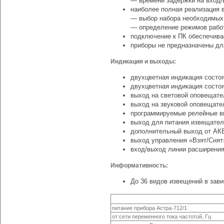
— времени задержки на вход/
наиболее полная реализация 
— выбор набора необходимых 
— определение режимов работ
подключение к ПК обеспечив
приборы не предназначены дл
Индикация и выходы:
двухцветная индикация состо
двухцветная индикация состоя
выход на световой оповещате
выход на звуковой оповещате
программируемые релейные в
выход для питания извещател
дополнительный выход от АК
выход управления «Взят/Снят
вход/выход линии расширения
Информативность:
До 36 видов извещений в зав
питание прибора
Астра-712/1
от:сети переменного тока частотой, Гц