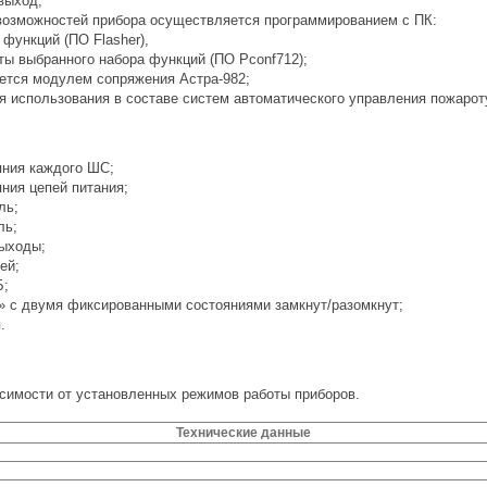
выход;
возможностей прибора осуществляется программированием с ПК:
функций (ПО Flasher),
ы выбранного набора функций (ПО Pconf712);
ается модулем сопряжения
Астра-982;
я использования в составе систем автоматического управления пожаро
яния каждого ШС;
ния цепей питания;
ль;
ль;
ыходы;
ей;
Б;
» с двумя фиксированными состояниями замкнут/разомкнут;
.
исимости от установленных режимов работы приборов.
Технические данные