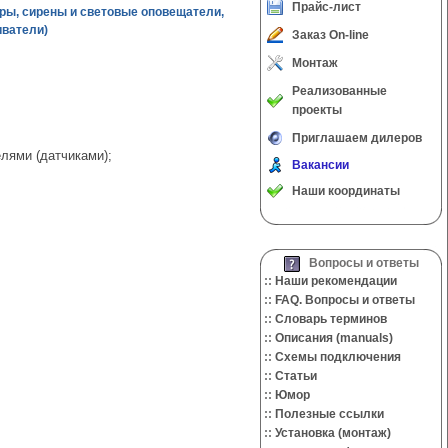
Прайс-лист
ры, сирены и световые оповещатели,
иватели)
Заказ On-line
Монтаж
Реализованные
проекты
Приглашаем дилеров
лями (датчиками);
Вакансии
Наши координаты
Вопросы и ответы
::
Наши рекомендации
::
FAQ. Вопросы и ответы
::
Словарь терминов
::
Описания (manuals)
::
Cхемы подключения
::
Cтатьи
::
Юмор
::
Полезные ссылки
::
Установка (монтаж)