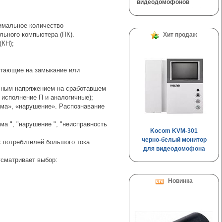
видеодомофонов
имальное количество
ьного компьютера (ПК).
Хит продаж
(КН);
отающие на замыкание или
чным напряжением на сработавшем
исполнение П и аналогичные);
рма», «нарушение». Распознавание
а ", "нарушение ", "неисправность
Kocom KVM-301
черно-белый монитор
 потребителей большого тока
для видеодомофона
сматривает выбор:
Новинка