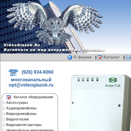
О фирме
|
Каталог
|
(926) 934-6060
многоканальный
opt@videoglazok.ru
Каталог оборудования
::
Аксессуары
::
Аудиодомофоны
::
Видеодомофоны
::
Видеоглазки
::
Видеорегистраторы
::
Черно-белые видеокамеры.