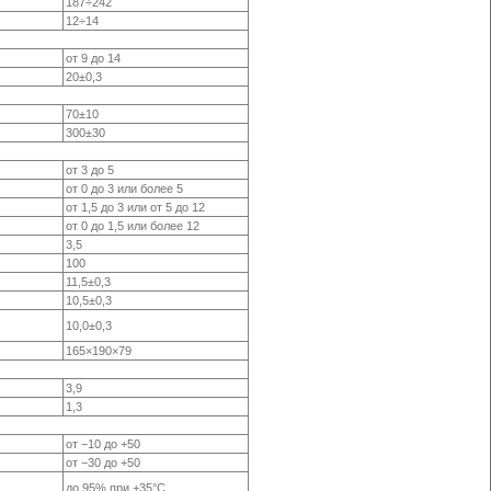
187÷242
12÷14
от 9 до 14
20±0,3
70±10
300±30
от 3 до 5
от 0 до 3 или более 5
от 1,5 до 3 или от 5 до 12
от 0 до 1,5 или более 12
3,5
100
11,5±0,3
10,5±0,3
10,0±0,3
165×190×79
3,9
1,3
от −10
до +50
от −30
до +50
до 95% при +35°С