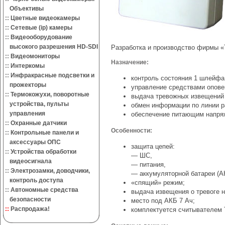
Объективы
::
Цветные видеокамеры
::
Сетевые (ip) камеры
::
Видеооборудование
высокого разрешения HD-SDI
Разработка и производство фирмы «Т
::
Видеомониторы
Назначение:
::
Интеркомы
::
Инфракрасные подсветки и
контроль состояния 1 шлейфа
прожекторы
управление средствами оповещ
::
Термокожухи, поворотные
выдача тревожных извещений 
устройства, пульты
обмен информации по линии 
управления
обеспечение питающим напряж
::
Охранные датчики
Особенности:
::
Контрольные панели и
аксессуары ОПС
защита цепей:
::
Устройства обработки
— ШС,
видеосигнала
— питания,
::
Электрозамки, доводчики,
— аккумуляторной батареи (А
контроль доступа
«спящий» режим;
::
Автономные средства
выдача извещения о тревоге н
безопасности
место под АКБ 7 Ач;
::
Распродажа!
комплектуется считывателем 