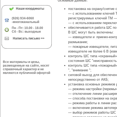
Основные данные:
Наши координаты
постановка на охрану/снятие 
— с использованием ключей T
регистрируемых ключей ТМ — 
(926) 934-6060
-многоканальный
— с использованием переключ
обеспечивается работа ШС по
Пн - Пт: 10.00 - 18.00
Сб - Вс: выходные
В ШС могут быть включены:
— извещатели и
приемо-конт
Написать письмо >>
размыкание;
— пожарные извещатели, пит
извещателе не более 6 В (из
контроль ШС типа «охранный»
состояния ШС "неисправность 
Все материалы и цены,
контроль ШС типа «пожарный» 
размещенные на сайте, носят
справочный характер и не
", "внимание ";
являются публичной офертой
силовой выход для обеспечен
непосредственно от АКБ;
установка основных режимов 
— режима настройки (перемыч
— отключение линии расшире
— способа постановки на охра
— режима работы в линии ра
— включение режима автопер
— выбор режимов работы ШС (