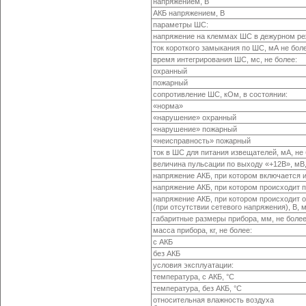
напряжением, В
АКБ напряжением, В
параметры ШС:
напряжение на клеммах ШС в дежурном ре
ток короткого замыкания по ШС, мА не бол
время интегрирования ШС, мс, не более:
охранный
пожарный
сопротивление ШС, кОм, в состоянии:
«норма»
«нарушение» охранный
«нарушение» пожарный
«неисправность» пожарный
ток в ШС для питания извещателей, мА, не
величина пульсации по выходу «+12В», мВ,
напряжение АКБ, при котором включается и
напряжение АКБ, при котором происходит 
напряжение АКБ, при котором происходит 
(при отсутствии сетевого напряжения), В, 
габаритные размеры прибора, мм, не боле
масса прибора, кг, не более:
с АКБ
без АКБ
условия эксплуатации:
температура, с АКБ, °С
температура, без АКБ, °С
относительная влажность воздуха