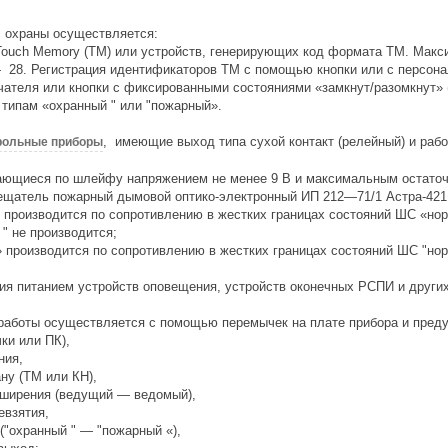
с охраны осуществляется:
ouch Memory (ТМ) или устройств, генерирующих код формата ТМ. Макс
28. Регистрация идентификаторов ТМ с помощью кнопки или с персонал
ателя или кнопки с фиксированными состояниями «замкнут/разомкнут» 
 типам «охранный " или "пожарный».
, имеющие выход типа сухой контакт (релейный) и раб
рольные приборы
ающиеся по шлейфу напряжением не менее 9 В и максимальным остато
вещатель пожарный дымовой оптико-электронный
ИП 212—71/1
Астра-421
 производится по сопротивлению в жестких границах состояний ШС «но
" не производится;
производится по сопротивлению в жестких границах состояний ШС "норм
ия питанием устройств оповещения, устройств оконечных РСПИ и других
работы осуществляется с помощью перемычек на плате прибора и преду
ки или ПК),
ния,
ну (ТМ или КН),
сширения (ведущий — ведомый),
евзятия,
"охранный " — "пожарный «),