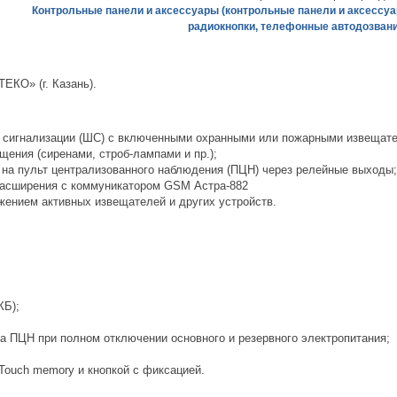
Контрольные панели и аксессуары (контрольные панели и аксессуа
радиокнопки, телефонные автодозван
ЕКО» (г. Казань).
 сигнализации (ШС) с включенными охранными или пожарными извещате
ения (сиренами, строб-лампами и пр.);
на пульт централизованного наблюдения (ПЦН) через релейные выходы;
расширения с коммуникатором GSM
Астра-882
ением активных извещателей и других устройств.
КБ);
а ПЦН при полном отключении основного и резервного электропитания;
Touch memory и кнопкой с фиксацией.