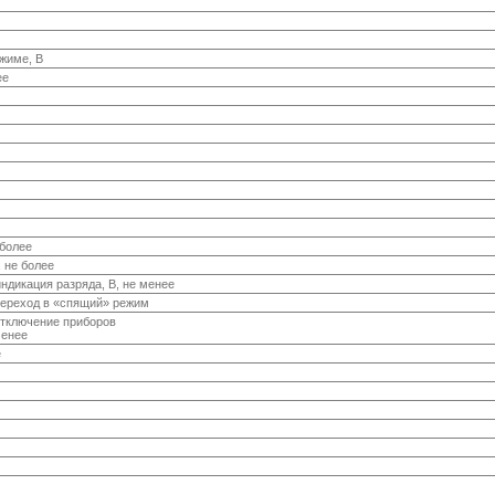
жиме, В
ее
 более
 не более
ндикация разряда, В, не менее
переход в «спящий» режим
отключение приборов
менее
е