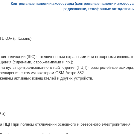
Контрольные панели и аксессуары (контрольные панели и аксессуа
радиокнопки, телефонные автодозван
ЕКО» (г. Казань).
 сигнализации (ШС) с включенными охранными или пожарными извещате
ения (сиренами, строб-лампами и пр.);
на пульт централизованного наблюдения (ПЦН) через релейные выходы;
расширения с коммуникатором GSM
Астра-882
ением активных извещателей и других устройств.
КБ);
а ПЦН при полном отключении основного и резервного электропитания;