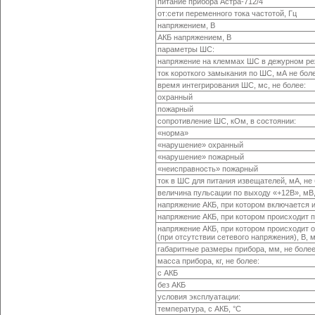
питание прибора
Астра-712/4
от:сети переменного тока частотой, Гц
напряжением, В
АКБ напряжением, В
параметры ШС:
напряжение на клеммах ШС в дежурном ре
ток короткого замыкания по ШС, мА не бол
время интегрирования ШС, мс, не более:
охранный
пожарный
сопротивление ШС, кОм, в состоянии:
«норма»
«нарушение» охранный
«нарушение» пожарный
«неисправность» пожарный
ток в ШС для питания извещателей, мА, не
величина пульсации по выходу «+12В», мВ,
напряжение АКБ, при котором включается и
напряжение АКБ, при котором происходит 
напряжение АКБ, при котором происходит 
(при отсутствии сетевого напряжения), В, 
габаритные размеры прибора, мм, не боле
масса прибора, кг, не более:
с АКБ
без АКБ
условия эксплуатации:
температура, с АКБ, °С