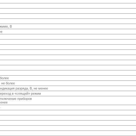
жиме, В
ее
 более
 не более
ндикация разряда, В, не менее
переход в «спящий» режим
отключение приборов
менее
е