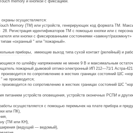
Touch memory и кнопкой с фиксацией.
с охраны осуществляется:
ouch Memory (ТМ) или устройств, генерирующих код формата ТМ. Макс
28. Регистрация идентификаторов ТМ с помощью кнопки или с персонал
ателя или кнопки с фиксированными состояниями «замкнут/разомкнут» 
 типам «охранный " или "пожарный».
, имеющие выход типа сухой контакт (релейный) и ра
рольные приборы
ающиеся по шлейфу напряжением не менее 9 В и максимальным остато
вещатель пожарный дымовой оптико-электронный
ИП 212—71/1
Астра-421
 производится по сопротивлению в жестких границах состояний ШС «но
" не производится;
производится по сопротивлению в жестких границах состояний ШС "норм
ия питанием устройств оповещения, устройств оконечных РСПИ и других
работы осуществляется с помощью перемычек на плате прибора и преду
ки или ПК),
ния,
ну (ТМ или КН),
сширения (ведущий — ведомый),
евзятия,