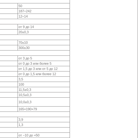
50
187÷242
12÷14
от 9 до 14
20±0,3
70±10
300±30
от 3 до 5
от 0 до 3 или более 5
от 1,5 до 3 или от 5 до 12
от 0 до 1,5 или более 12
3,5
100
11,5±0,3
10,5±0,3
10,0±0,3
165×190×79
3,9
1,3
от −10
до +50