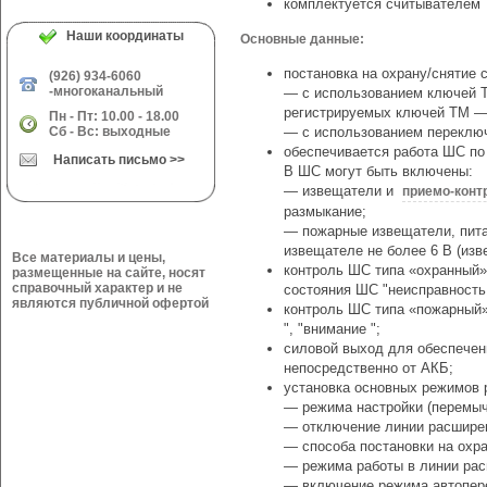
комплектуется считывателем 
Наши координаты
Основные данные:
постановка на охрану/снятие 
(926) 934-6060
-многоканальный
— с использованием ключей T
регистрируемых ключей ТМ — 
Пн - Пт: 10.00 - 18.00
Сб - Вс: выходные
— с использованием переключ
обеспечивается работа ШС по
Написать письмо >>
В ШС могут быть включены:
— извещатели и
приемо-конт
размыкание;
— пожарные извещатели, пит
извещателе не более 6 В (из
Все материалы и цены,
контроль ШС типа «охранный»
размещенные на сайте, носят
справочный характер и не
состояния ШС "неисправность 
являются публичной офертой
контроль ШС типа «пожарный» 
", "внимание ";
силовой выход для обеспечен
непосредственно от АКБ;
установка основных режимов 
— режима настройки (перемыч
— отключение линии расшире
— способа постановки на охра
— режима работы в линии ра
— включение режима автопер