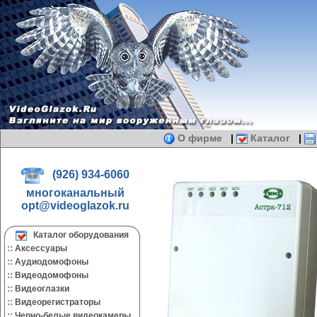
О фирме
|
Каталог
|
(926) 934-6060
многоканальный
opt@videoglazok.ru
Каталог оборудования
::
Аксессуары
::
Аудиодомофоны
::
Видеодомофоны
::
Видеоглазки
::
Видеорегистраторы
::
Черно-белые видеокамеры.