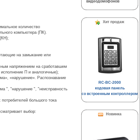
видеодомофонов
Хит продаж
имальное количество
ьного компьютера (ПК).
(КН);
ботающие на замыкание или
чным напряжением на сработавшем
исполнение П и аналогичные);
рма», «нарушение». Распознавание
RC-BC-2000
кодовая панель
а ", "нарушение ", "неисправность
со встроенным контроллером
 потребителей большого тока
сматривает выбор:
Новинка