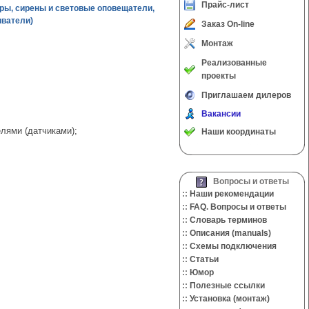
Прайс-лист
ры, сирены и световые оповещатели,
иватели)
Заказ On-line
Монтаж
Реализованные
проекты
Приглашаем дилеров
Вакансии
лями (датчиками);
Наши координаты
Вопросы и ответы
::
Наши рекомендации
::
FAQ. Вопросы и ответы
::
Словарь терминов
::
Описания (manuals)
::
Cхемы подключения
::
Cтатьи
::
Юмор
::
Полезные ссылки
::
Установка (монтаж)