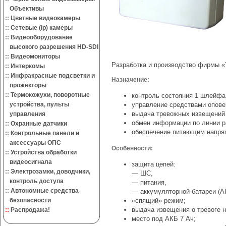
Объективы
::
Цветные видеокамеры
::
Сетевые (ip) камеры
::
Видеооборудование
высокого разрешения HD-SDI
::
Видеомониторы
Разработка и производство фирмы «Т
::
Интеркомы
::
Инфракрасные подсветки и
Назначение:
прожекторы
::
Термокожухи, поворотные
контроль состояния 1 шлейфа
устройства, пульты
управление средствами оповещ
выдача тревожных извещений 
управления
обмен информации по линии 
::
Охранные датчики
обеспечение питающим напряж
::
Контрольные панели и
аксессуары ОПС
Особенности:
::
Устройства обработки
видеосигнала
защита цепей:
::
Электрозамки, доводчики,
— ШС,
контроль доступа
— питания,
::
Автономные средства
— аккумуляторной батареи (А
безопасности
«спящий» режим;
выдача извещения о тревоге н
::
Распродажа!
место под АКБ 7 Ач;