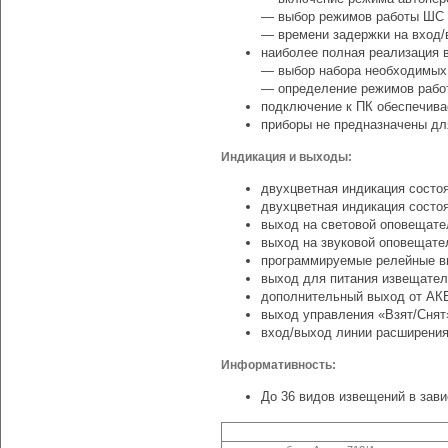
— выбор режимов работы ШС (
— времени задержки на вход/
наиболее полная реализация 
— выбор набора необходимых 
— определение режимов работ
подключение к ПК обеспечив
приборы не предназначены дл
Индикация и выходы:
двухцветная индикация состо
двухцветная индикация состоя
выход на световой оповещате
выход на звуковой оповещате
программируемые релейные в
выход для питания извещател
дополнительный выход от АК
выход управления «Взят/Снят
вход/выход линии расширения
Информативность:
До 36 видов извещений в зав