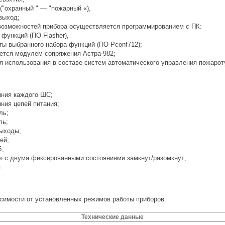
"охранный " — "пожарный «),
выход;
возможностей прибора осуществляется программированием с ПК:
функций (ПО Flasher),
ы выбранного набора функций (ПО Pconf712);
ается модулем сопряжения
Астра-982;
я использования в составе систем автоматического управления пожаро
яния каждого ШС;
ния цепей питания;
ль;
ль;
ыходы;
ей;
Б;
» с двумя фиксированными состояниями замкнут/разомкнут;
.
исимости от установленных режимов работы приборов.
Технические данные