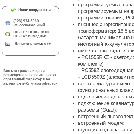
программируемые пара
Наши координаты
программируемым напр
программирования, P
(926) 934-6060
внешнее энергопитание 
-многоканальный
трансформатор: 16,5 во
Пн - Пт: 10.00 - 18.00
Сб - Вс: выходные
батарея: минимально 
кислотный аккумулятор 
Написать письмо >>
имеется три вида клав
- PC1555RKZ - светодио
комплекте)
- PC558Z светодиодная
Все материалы и цены,
размещенные на сайте, носят
- LCD5500Z (алфавитно
справочный характер и не
все клавиатуры имеют
являются публичной офертой
функциональных клави
подключение до восьми
подключение клавиатур
разъёмы (Quad);
встроенный пьезоэлект
встроенный модем;
функция надзора за си