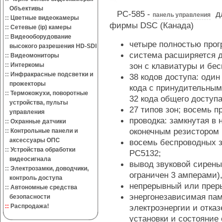
Объективы
PC-585 -
дл
панель управления
::
Цветные видеокамеры
фирмы DSC (Канада)
::
Сетевые (ip) камеры
::
Видеооборудование
четыре полностью про
высокого разрешения HD-SDI
система расширяется д
::
Видеомониторы
зон с клавиатуры и бес
::
Интеркомы
::
Инфракрасные подсветки и
38 кодов доступа: один
прожекторы
кода с принудительным
::
Термокожухи, поворотные
32 кода общего доступа
устройства, пульты
27 типов зон; восемь 
управления
проводка: замкнутая в
::
Охранные датчики
оконечным резистором 
::
Контрольные панели и
аксессуары ОПС
восемь беспроводных з
::
Устройства обработки
PC5132;
видеосигнала
вывод звуковой сирены
::
Электрозамки, доводчики,
ограничен 3 амперами),
контроль доступа
непрерывный или прер
::
Автономные средства
энергонезависимая пам
безопасности
::
Распродажа!
электроэнергии и отка
установки и состояние