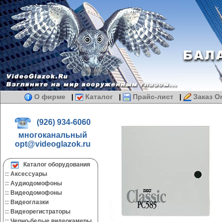
О фирме
|
Каталог
|
Прайс-лист
|
Заказ On
(926) 934-6060
многоканальный
opt@videoglazok.ru
Каталог оборудования
::
Аксессуары
::
Аудиодомофоны
::
Видеодомофоны
::
Видеоглазки
::
Видеорегистраторы
::
Черно-белые видеокамеры.