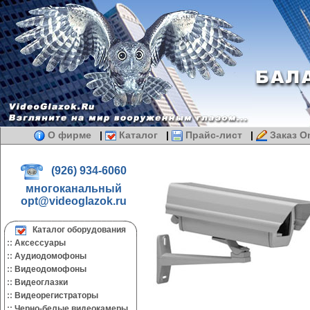
О фирме
|
Каталог
|
Прайс-лист
|
Заказ On
(926) 934-6060
многоканальный
opt@videoglazok.ru
Каталог оборудования
::
Аксессуары
::
Аудиодомофоны
::
Видеодомофоны
::
Видеоглазки
::
Видеорегистраторы
::
Черно-белые видеокамеры.