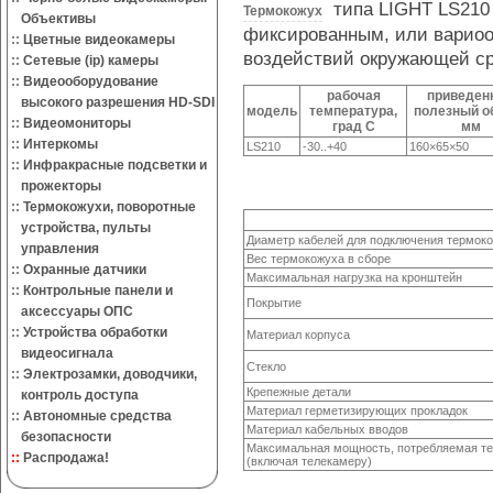
типа LIGHT LS210 
Термокожух
Объективы
фиксированным, или вариоо
::
Цветные видеокамеры
воздействий окружающей ср
::
Сетевые (ip) камеры
::
Видеооборудование
рабочая
приведен
высокого разрешения HD-SDI
модель
температура,
полезный о
::
Видеомониторы
град С
мм
::
Интеркомы
LS210
-30..+40
160×65×50
::
Инфракрасные подсветки и
прожекторы
::
Термокожухи, поворотные
устройства, пульты
Диаметр кабелей для подключения термок
управления
Вес термокожуха в сборе
::
Охранные датчики
Максимальная нагрузка на кронштейн
::
Контрольные панели и
Покрытие
аксессуары ОПС
::
Устройства обработки
Материал корпуса
видеосигнала
Стекло
::
Электрозамки, доводчики,
Крепежные детали
контроль доступа
Материал герметизирующих прокладок
::
Автономные средства
Материал кабельных вводов
безопасности
Максимальная мощность, потребляемая т
::
Распродажа!
(включая телекамеру)