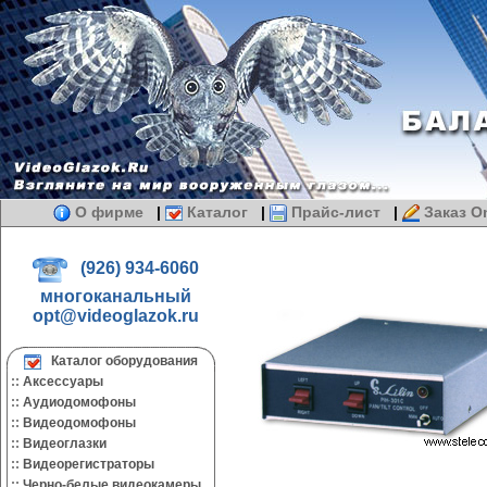
О фирме
|
Каталог
|
Прайс-лист
|
Заказ On
(926) 934-6060
многоканальный
opt@videoglazok.ru
Каталог оборудования
::
Аксессуары
::
Аудиодомофоны
::
Видеодомофоны
::
Видеоглазки
::
Видеорегистраторы
::
Черно-белые видеокамеры.