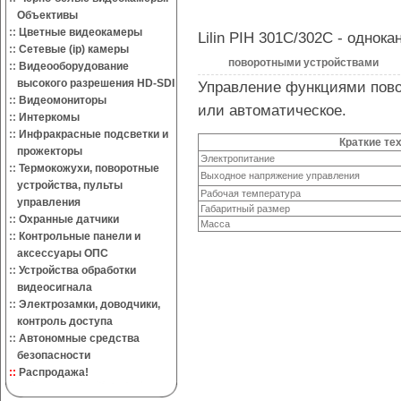
Объективы
::
Цветные видеокамеры
Lilin PIH 301C/302C - однок
::
Сетевые (ip) камеры
поворотными устройствами
::
Видеооборудование
высокого разрешения HD-SDI
Управление функциями повор
::
Видеомониторы
или автоматическое.
::
Интеркомы
::
Инфракрасные подсветки и
Краткие те
прожекторы
Электропитание
::
Термокожухи, поворотные
Выходное напряжение управления
устройства, пульты
Рабочая температура
управления
Габаритный размер
::
Охранные датчики
Масса
::
Контрольные панели и
аксессуары ОПС
::
Устройства обработки
видеосигнала
::
Электрозамки, доводчики,
контроль доступа
::
Автономные средства
безопасности
::
Распродажа!