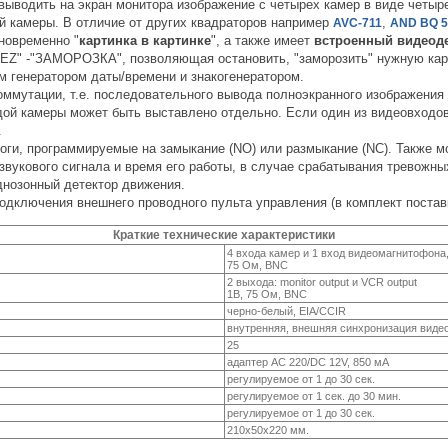
ыводить на экран монитора изображение с четырех камер в виде четыре
й камеры. В отличие от других квадраторов например
,
AVC-711
AND BQ 5
новременно "
картинка в картинке
", а также имеет
встроенный видеод
EZ" -"ЗАМОРОЗКА", позволяющая остановить, "заморозить" нужную карт
 генератором даты/времени и знакогенератором.
ммутации, т.е. последовательного вывода полноэкранного изображения 
ой камеры может быть выставлено отдельно. Если один из видеовходов 
.
оги, программируемые на замыкание (NO) или размыкание (NC). Также 
звукового сигнала и время его работы, в случае срабатывания тревожны
днозонный детектор движения.
дключения внешнего проводного пульта управления (в комплект поставк
Краткие технические характеристики
4 входа камер и 1 вход видеомагнитофона,
75 Ом, ВNС
2 выхода: monitor output и VCR output
1В, 75 Ом, BNC
черно-белый, EIA/CCIR
внутренняя, внешняя синхронизация виде
25
адаптер АС 220/DC 12V, 850 мА
регулируемое от 1 до 30 сек.
регулируемое от 1 сек. до 30 мин.
регулируемое от 1 до 30 сек.
210х50х220 мм.