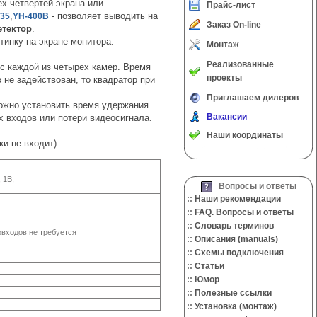
х четвертей экрана или
Прайс-лист
,
- позволяет выводить на
35
YH-400B
Заказ On-line
етектор
.
инку на экране монитора.
Монтаж
Реализованные
с каждой из четырех камер. Время
проекты
не задействован, то квадратор при
Приглашаем дилеров
можно установить время удержания
Вакансии
х входов или потери видеосигнала.
Наши координаты
и не входит).
 1В,
Вопросы и ответы
::
Наши рекомендации
::
FAQ. Вопросы и ответы
::
Словарь терминов
овходов не требуется
::
Описания (manuals)
::
Cхемы подключения
::
Cтатьи
::
Юмор
::
Полезные ссылки
::
Установка (монтаж)