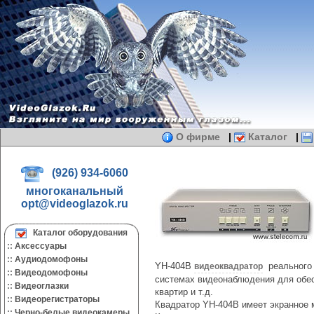
О фирме
|
Каталог
|
(926) 934-6060
многоканальный
opt@videoglazok.ru
Каталог оборудования
::
Аксессуары
::
Аудиодомофоны
YH-404B
реального 
видеоквадратор
::
Видеодомофоны
системах видеонаблюдения для обес
::
Видеоглазки
квартир и т.д.
::
Видеорегистраторы
Квадратор YH-404B имеет экранное м
::
Черно-белые видеокамеры.