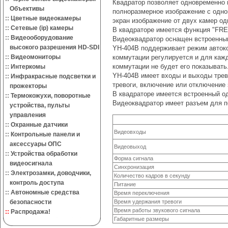
Квадратор позволяет одновременно в
Объективы
полноразмерное изображение с одно
::
Цветные видеокамеры
экран изображение от двух камер од
::
Сетевые (ip) камеры
В квадраторе имеется функция "FRE
::
Видеооборудование
Видеоквадратор оснащен встроенным
высокого разрешения HD-SDI
YH-404B поддерживает режим автоко
::
Видеомониторы
коммутации регулируется и для кажд
коммутации не будет его показывать
::
Интеркомы
YH-404B имеет входы и выходы трев
::
Инфракрасные подсветки и
тревоги, включение или отключение 
прожекторы
В квадраторе имеется встроенный о
::
Термокожухи, поворотные
Видеоквадратор имеет разъем для по
устройства, пульты
управления
::
Охранные датчики
Видеовходы
::
Контрольные панели и
аксессуары ОПС
Видеовыход
::
Устройства обработки
Форма сигнала
видеосигнала
Синхронизация
::
Электрозамки, доводчики,
Количество кадров в секунду
контроль доступа
Питание
::
Автономные средства
Время переключения
безопасности
Время удержания тревоги
Время работы звукового сигнала
::
Распродажа!
Габаритные размеры