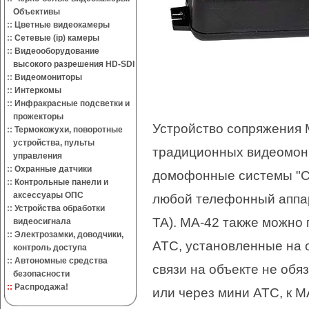
Объективы
::
Цветные видеокамеры
::
Сетевые (ip) камеры
::
Видеооборудование
высокого разрешения HD-SDI
::
Видеомониторы
::
Интеркомы
::
Инфракрасные подсветки и
прожекторы
Устройство сопряжения М
::
Термокожухи, поворотные
устройства, пульты
традиционных видеомон
управления
::
Охранные датчики
домофонные системы "Со
::
Контрольные панели и
аксессуары ОПС
любой телефонный аппар
::
Устройства обработки
ТА). МА-42 также можно 
видеосигнала
::
Электрозамки, доводчики,
АТС, установленные на 
контроль доступа
::
Автономные средства
связи на объекте не об
безопасности
::
Распродажа!
или через мини АТС, к 