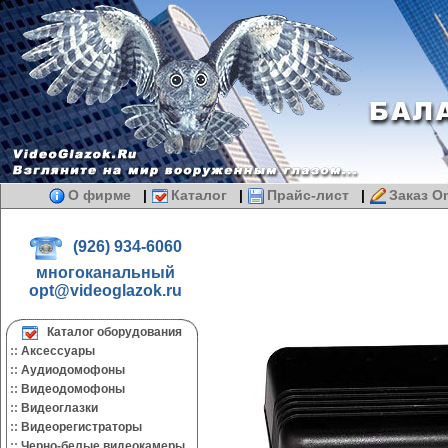
О фирме
|
Каталог
|
Прайс-лист
|
Заказ On
(926) 934-6060
многоканальный
opt@videoglazok.ru
Каталог оборудования
::
Аксессуары
::
Аудиодомофоны
::
Видеодомофоны
::
Видеоглазки
::
Видеорегистраторы
::
Черно-белые видеокамеры.