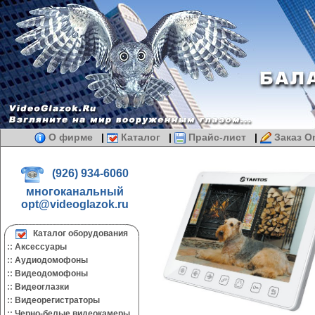
О фирме
|
Каталог
|
Прайс-лист
|
Заказ On
(926) 934-6060
многоканальный
opt@videoglazok.ru
Каталог оборудования
::
Аксессуары
::
Аудиодомофоны
::
Видеодомофоны
::
Видеоглазки
::
Видеорегистраторы
::
Черно-белые видеокамеры.