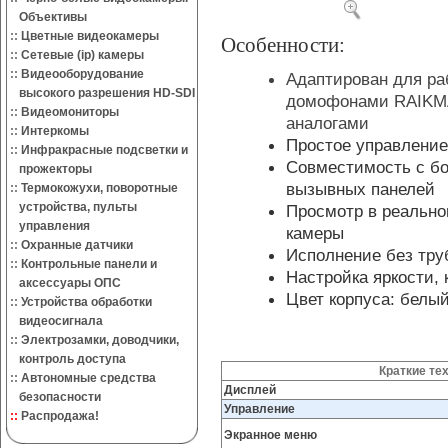
Объективы
::
Цветные видеокамеры
Особенности:
::
Сетевые (ip) камеры
::
Видеооборудование
Адаптирован для р
высокого разрешения HD-SDI
домофонами RAIKM
::
Видеомониторы
аналогами
::
Интеркомы
Простое управлени
::
Инфракрасные подсветки и
Совместимость с б
прожекторы
вызывных панелей
::
Термокожухи, поворотные
устройства, пульты
Просмотр в реально
управления
камеры
::
Охранные датчики
Исполнение без тру
::
Контрольные панели и
Настройка яркости, 
аксессуары ОПС
Цвет корпуса: белы
::
Устройства обработки
видеосигнала
::
Электрозамки, доводчики,
контроль доступа
Краткие те
::
Автономные средства
Дисплей
безопасности
Управление
::
Распродажа!
Экранное меню