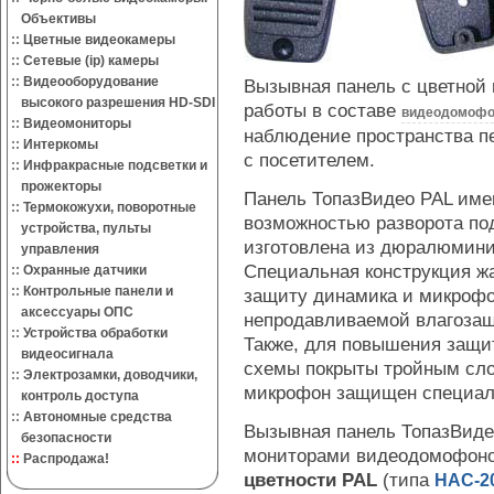
Объективы
::
Цветные видеокамеры
::
Сетевые (ip) камеры
::
Видеооборудование
Вызывная панель с цветной
высокого разрешения HD-SDI
работы в составе
видеодомофо
::
Видеомониторы
наблюдение пространства п
::
Интеркомы
с посетителем.
::
Инфракрасные подсветки и
прожекторы
Панель ТопазВидео PAL им
::
Термокожухи, поворотные
возможностью разворота под
устройства, пульты
изготовлена из дюралюмини
управления
Специальная конструкция ж
::
Охранные датчики
::
Контрольные панели и
защиту динамика и микрофо
аксессуары ОПС
непродавливаемой влагозащ
::
Устройства обработки
Также, для повышения защит
видеосигнала
схемы покрыты тройным сло
::
Электрозамки, доводчики,
микрофон защищен специал
контроль доступа
::
Автономные средства
Вызывная панель ТопазВиде
безопасности
мониторами видеодомофон
::
Распродажа!
цветности PAL
(типа
HAC-2