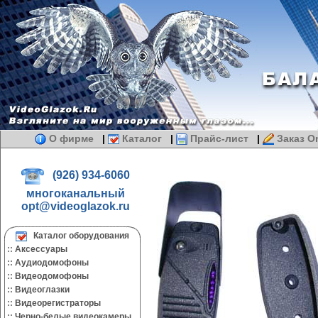
О фирме
|
Каталог
|
Прайс-лист
|
Заказ On
(926) 934-6060
многоканальный
opt@videoglazok.ru
Каталог оборудования
::
Аксессуары
::
Аудиодомофоны
::
Видеодомофоны
::
Видеоглазки
::
Видеорегистраторы
::
Черно-белые видеокамеры.