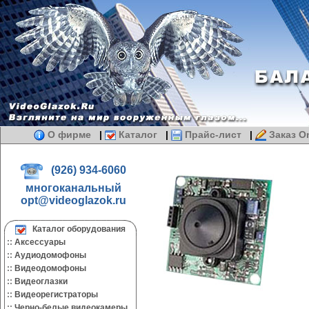
О фирме
|
Каталог
|
Прайс-лист
|
Заказ On
(926) 934-6060
многоканальный
opt@videoglazok.ru
Каталог оборудования
::
Аксессуары
::
Аудиодомофоны
::
Видеодомофоны
::
Видеоглазки
::
Видеорегистраторы
::
Черно-белые видеокамеры.