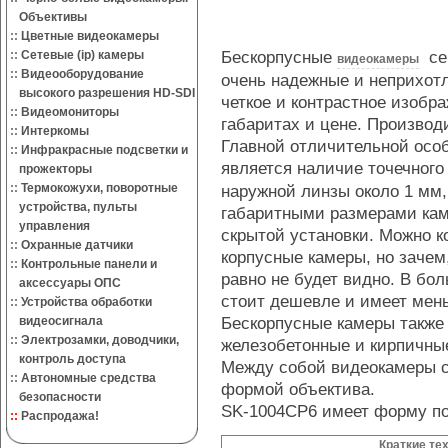
Объективы
::
Цветные видеокамеры
Бескорпусные
сер
::
Сетевые (ip) камеры
видеокамеры
::
Видеооборудование
очень надежные и неприхот
высокого разрешения HD-SDI
четкое и контрастное изобр
::
Видеомониторы
габаритах и цене. Произво
::
Интеркомы
Главной отличительной осо
::
Инфракрасные подсветки и
является наличие точечног
прожекторы
::
Термокожухи, поворотные
наружной линзы около 1 мм,
устройства, пульты
габаритными размерами кам
управления
скрытой установки. Можно к
::
Охранные датчики
корпусные камеры, но зачем,
::
Контрольные панели и
равно не будет видно. В бо
аксессуары ОПС
стоит дешевле и имеет мень
::
Устройства обработки
Бескорпусные камеры также
видеосигнала
::
Электрозамки, доводчики,
железобетонные и кирпичные
контроль доступа
Между собой видеокамеры с 
::
Автономные средства
формой объектива.
безопасности
SK-1004CP6 имеет форму по
::
Распродажа!
Краткие те