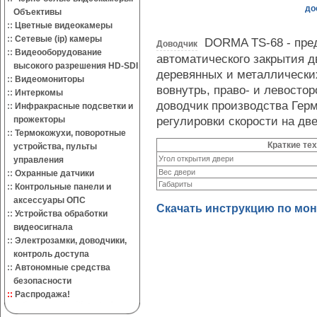
до
Объективы
::
Цветные видеокамеры
::
Сетевые (ip) камеры
DORMA TS-68 - пред
Доводчик
::
Видеооборудование
автоматического закрытия 
высокого разрешения HD-SDI
деревянных и металлически
::
Видеомониторы
вовнутрь, право- и левост
::
Интеркомы
доводчик производства Гер
::
Инфракрасные подсветки и
регулировки скорости на дв
прожекторы
::
Термокожухи, поворотные
Краткие те
устройства, пульты
Угол открытия двери
управления
Вес двери
::
Охранные датчики
Габариты
::
Контрольные панели и
аксессуары ОПС
Скачать инструкцию по монт
::
Устройства обработки
видеосигнала
::
Электрозамки, доводчики,
контроль доступа
::
Автономные средства
безопасности
::
Распродажа!