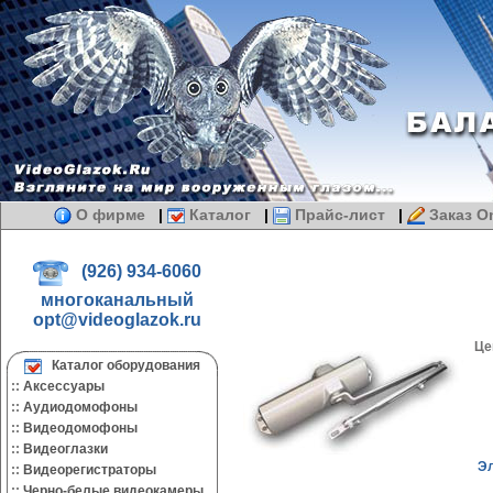
О фирме
|
Каталог
|
Прайс-лист
|
Заказ On
(926) 934-6060
многоканальный
opt@videoglazok.ru
Це
Каталог оборудования
::
Аксессуары
::
Аудиодомофоны
::
Видеодомофоны
::
Видеоглазки
Эл
::
Видеорегистраторы
::
Черно-белые видеокамеры.