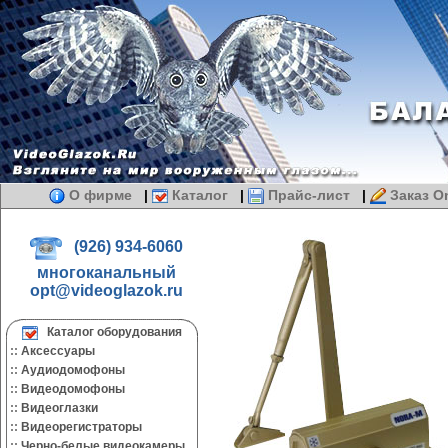
О фирме
|
Каталог
|
Прайс-лист
|
Заказ On
(926) 934-6060
многоканальный
opt@videoglazok.ru
Каталог оборудования
::
Аксессуары
::
Аудиодомофоны
::
Видеодомофоны
::
Видеоглазки
::
Видеорегистраторы
::
Черно-белые видеокамеры.