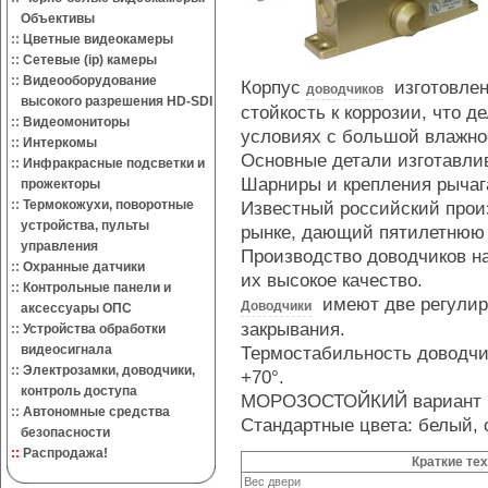
Объективы
::
Цветные видеокамеры
::
Сетевые (ip) камеры
::
Видеооборудование
Корпус
изготовлен
доводчиков
высокого разрешения HD-SDI
стойкость к коррозии, что 
::
Видеомониторы
условиях с большой влажно
::
Интеркомы
Основные детали изготавли
::
Инфракрасные подсветки и
Шарниры и крепления рычаг
прожекторы
::
Термокожухи, поворотные
Известный российский прои
устройства, пульты
рынке, дающий пятилетнюю 
управления
Производство доводчиков на
::
Охранные датчики
их высокое качество.
::
Контрольные панели и
имеют две регулиро
Доводчики
аксессуары ОПС
закрывания.
::
Устройства обработки
видеосигнала
Термостабильность доводчик
::
Электрозамки, доводчики,
+70°.
контроль доступа
МОРОЗОСТОЙКИЙ вариант (мо
::
Автономные средства
Стандартные цвета: белый, с
безопасности
::
Распродажа!
Краткие те
Вес двери