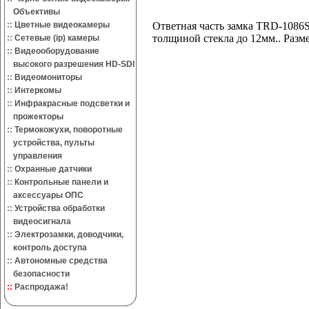
Объективы
::
Цветные видеокамеры
Ответная часть замка TRD-1086S
толщиной стекла до 12мм.. Раз
::
Сетевые (ip) камеры
::
Видеооборудование
высокого разрешения HD-SDI
::
Видеомониторы
::
Интеркомы
::
Инфракрасные подсветки и
прожекторы
::
Термокожухи, поворотные
устройства, пульты
управления
::
Охранные датчики
::
Контрольные панели и
аксессуары ОПС
::
Устройства обработки
видеосигнала
::
Электрозамки, доводчики,
контроль доступа
::
Автономные средства
безопасности
::
Распродажа!