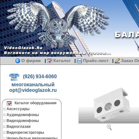
О фирме
|
Каталог
|
Прайс-лист
|
Заказ On
(926) 934-6060
многоканальный
opt@videoglazok.ru
Каталог оборудования
::
Аксессуары
::
Аудиодомофоны
::
Видеодомофоны
::
Видеоглазки
::
Видеорегистраторы
::
Черно-белые видеокамеры.