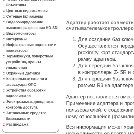
Объективы
::
Цветные видеокамеры
::
Сетевые (ip) камеры
Адаптер работает совместн
::
Видеооборудование
считывателем/контроллером
высокого разрешения HD-SDI
::
Видеомониторы
Для создания баз ключ
::
Интеркомы
::
Инфракрасные подсветки и
Осуществляется перед
прожекторы
proximity-карт стандар
::
Термокожухи, поворотные
рамку адаптера.
устройства, пульты
Для передачи баз ключ
управления
в контроллеры Z- 5R и 
::
Охранные датчики
Для передачи баз ключе
::
Контрольные панели и
разъём R3 на адаптере 
аксессуары ОПС
::
Устройства обработки
Адаптер поставляется вмест
видеосигнала
::
Электрозамки, доводчики,
Применение адаптера и про
контроль доступа
пользователей, с содержан
::
Автономные средства
нему относящейся (фамилия
безопасности
::
Распродажа!
Вся информация может хран
необходимости ее всегда мо