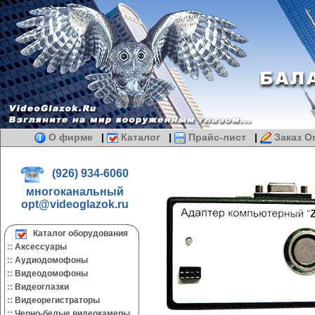
О фирме
|
Каталог
|
Прайс-лист
|
Заказ On
(926) 934-6060
многоканальный
opt@videoglazok.ru
Каталог оборудования
::
Аксессуары
::
Аудиодомофоны
::
Видеодомофоны
::
Видеоглазки
::
Видеорегистраторы
::
Черно-белые видеокамеры.