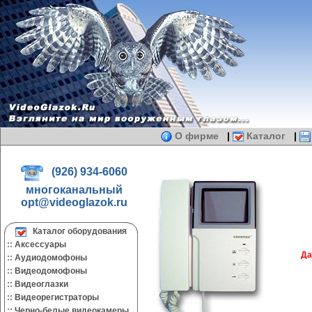
О фирме
|
Каталог
|
(926) 934-6060
многоканальный
opt@videoglazok.ru
Каталог оборудования
::
Аксессуары
Да
::
Аудиодомофоны
::
Видеодомофоны
::
Видеоглазки
::
Видеорегистраторы
::
Черно-белые видеокамеры.