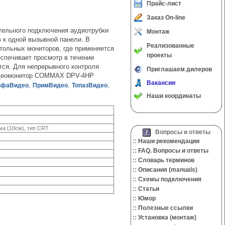
Прайс-лист
Заказ On-line
ельного подключения аудиотрубки
Монтаж
 к одной вызывной панели. В
Реализованные
тольных мониторов, где применяется
проекты
еспечивает просмотр в течении
ется. Для непрерывного контроля
Приглашаем дилеров
идеомонитор COMMAX DPV-4HP
Вакансии
,
,
,
фаВидео
ПримВидео
ТопазВидео
Наши координаты
ма (10см), тип CRT
Вопросы и ответы
::
Наши рекомендации
::
FAQ. Вопросы и ответы
::
Словарь терминов
::
Описания (manuals)
::
Cхемы подключения
::
Cтатьи
::
Юмор
::
Полезные ссылки
::
Установка (монтаж)