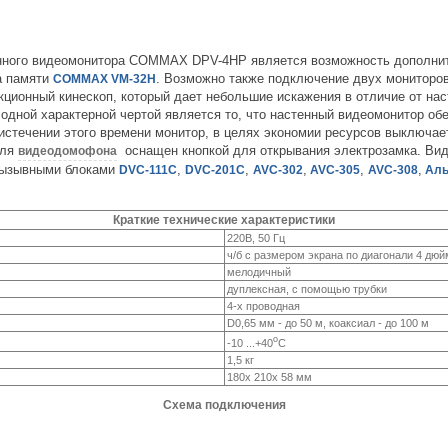
нного видеомонитора COMMAX DPV-4HP является возможность дополнит
а памяти
. Возможно также подключение двух мониторов
COMMAX VM-32H
кционный кинескоп, который дает небольшие искажения в отличие от нас
одной характерной чертой является то, что настенный видеомонитор об
о истечении этого времени монитор, в целях экономии ресурсов выключа
для
оснащен кнопкой для открывания электрозамка. В
видеодомофона
 вызывными блоками
,
,
,
,
,
DVC-111C
DVC-201C
AVC-302
AVC-305
AVC-308
Аль
Краткие технические характеристики
220В, 50 Гц
ч/б с размером экрана по диагонали 4 дюй
мелодичный
дуплексная, с помощью трубки
4-х проводная
D0,65 мм - до 50 м, коаксиал - до 100 м
о
-10 ...+40
С
1,5 кг
180х 210х 58 мм
Схема подключения