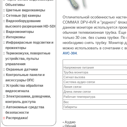
Объективы
::
Цветные видеокамеры
::
Сетевые (ip) камеры
Отличительной особенностью насте
::
Видеооборудование
COMMAX DPV-4VR и "родного" блок
высокого разрешения HD-SDI
данном мониторе используется прое
::
Видеомониторы
обычная телевизионная трубка. Еще 
::
Интеркомы
только 30 сек. без съема трубки. П
::
Инфракрасные подсветки и
необходимо снять трубку. Монитор 
прожекторы
можно использовать в сочетании с
.
::
Термокожухи, поворотные
AVC-304
устройства, пульты
управления
Напряжение питания
::
Охранные датчики
Трубка монитора
::
Контрольные панели и
Сигнал вызова
аксессуары ОПС
Система аудио-связи
::
Устройства обработки
Линия связи
видеосигнала
Длина линии связи
::
Электрозамки, доводчики,
Рабочая температура
контроль доступа
Вес
::
Автономные средства
Габариты
безопасности
::
Распродажа!
• Аудио
• Общий