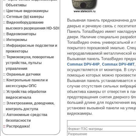
Объективы
::
Цветные видеокамеры
::
Сетевые (ip) камеры
Вызывная панель предназначена дл
::
Видеооборудование
дверью и речевую связь с посетите
высокого разрешения HD-SDI
Панель ТопазВидео имеет накладную
::
Видеомониторы
двери. Наличие специально разработ
::
Интеркомы
ТопазВидео очень универсальной и 
::
Инфракрасные подсветки и
покрытого порошковой эмалью. Спе
прожекторы
непродавливаемой металлической кн
::
Термокожухи, поворотные
Вызывная панель ТопазВидео предн
устройства, пульты
,
Commax DPV-4HP
Commax DPV-4MТ
управления
осуществляется от монитора. В случ
::
Охранные датчики
помощью которых можно произвести 
::
Контрольные панели и
Вызывная панель устанавливается н
аксессуары ОПС
случае отсутствия сильных вибраций
объектива камеры от отверстия в п
::
Устройства обработки
предотвращения снятия дверного бл
видеосигнала
большей длине для подключения вид
::
Электрозамки, доводчики,
установке вызывной панели на улиц
контроль доступа
видеокамеры.
::
Автономные средства
безопасности
::
Распродажа!
Формат ПЗС-матрицы
Разрешение