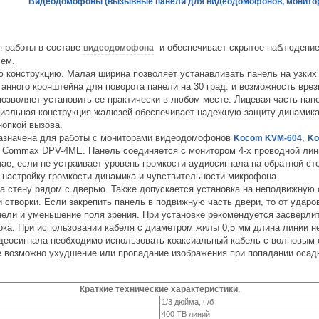
Видеодомофоны (вызывные панели для видеодомофонов, монито
я работы в составе
и обеспечивает скрытое наблюдение
видеодомофона
лем.
 конструкцию. Малая ширина позволяет устанавливать панель на узких
анного кронштейна для поворота панели на 30 град. и возможность вре
позволяет установить ее практически в любом месте. Лицевая часть пан
циальная конструкция жалюзей обеспечивает надежную защиту динамик
опкой вызова.
азначена для работы с мониторами видеодомофонов
,
Kocom KVM-604
Ko
, Commax DPV-4МЕ. Панель соединяется с монитором 4-х проводной лин
ае, если не устраивает уровень громкости аудиосигнала на обратной ст
настройку громкости динамика и чувствительности микрофона.
а стену рядом с дверью. Также допускается установка на неподвижную 
 створки. Если закрепить панель в подвижную часть двери, то от удар
анели и уменьшение поля зрения. При установке рекомендуется засверл
ока. При использовании кабеля с диаметром жилы 0,5 мм длина линии н
еосигнала необходимо использовать коаксиальный кабель с волновым 
е возможно ухудшение или пропадание изображения при попадании осадк
Краткие технические характеристики.
1/3 дюйма, ч/б
400 ТВ линий