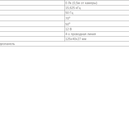
0 Лк (0,5м от камеры)
15,625 кГц
50 Гц
о
70
о
50
12 В
4-х проводная линия
125х40х27 мм
идеопанель