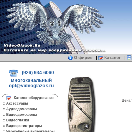
О фирме
|
Каталог
|
(926) 934-6060
многоканальный
opt@videoglazok.ru
Каталог оборудования
Цена 
::
Аксессуары
::
Аудиодомофоны
::
Видеодомофоны
::
Видеоглазки
::
Видеорегистраторы
::
Черно-белые видеокамеры.