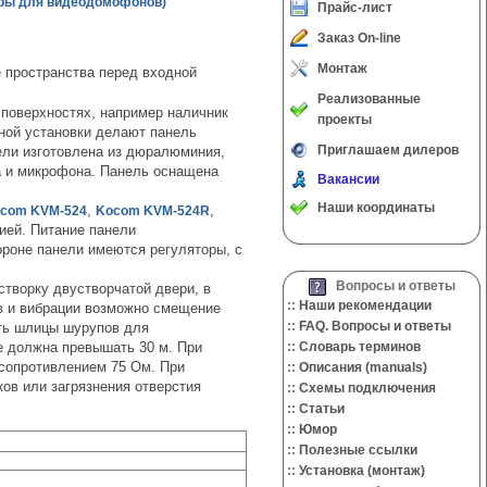
ры для видеодомофонов)
Прайс-лист
Заказ On-line
Монтаж
 пространства перед входной
Реализованные
 поверхностях, например наличник
проекты
зной установки делают панель
Приглашаем дилеров
ели изготовлена из дюралюминия,
а и микрофона. Панель оснащена
Вакансии
Наши координаты
,
,
com KVM-524
Kocom KVM-524R
ией. Питание панели
ороне панели имеются регуляторы, с
Вопросы и ответы
створку двустворчатой двери, в
::
Наши рекомендации
ов и вибрации возможно смещение
::
FAQ. Вопросы и ответы
ить шлицы шурупов для
е должна превышать 30 м. При
::
Словарь терминов
сопротивлением 75 Ом. При
::
Описания (manuals)
ов или загрязнения отверстия
::
Cхемы подключения
::
Cтатьи
::
Юмор
::
Полезные ссылки
::
Установка (монтаж)